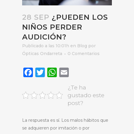
28 SEP
¿PUEDEN LOS
NIÑOS PERDER
AUDICIÓN?
Publicado a las 10:01h
en
Blog
por
Ópticas Ondarreta
0 Comentarios
Facebook
Twitter
WhatsApp
Email
¿Te ha
gustado este
post?
La respuesta es sí. Los malos hábitos que
se adquieren por imitación o por