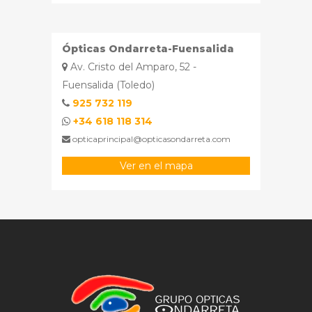
Ópticas Ondarreta-Fuensalida
Av. Cristo del Amparo, 52 -
Fuensalida (Toledo)
925 732 119
+34 618 118 314
opticaprincipal@opticasondarreta.com
Ver en el mapa