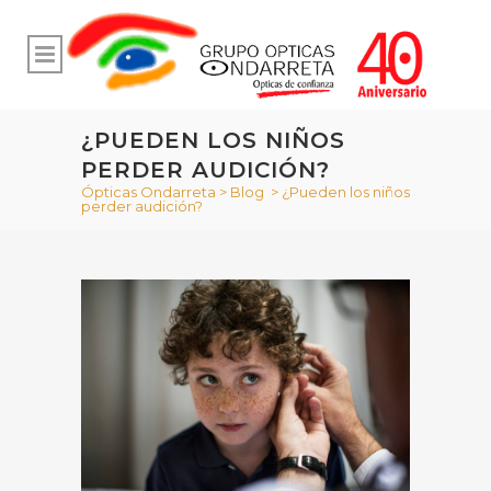
¿PUEDEN LOS NIÑOS
PERDER AUDICIÓN?
Ópticas Ondarreta
>
Blog
>
¿Pueden los niños
perder audición?