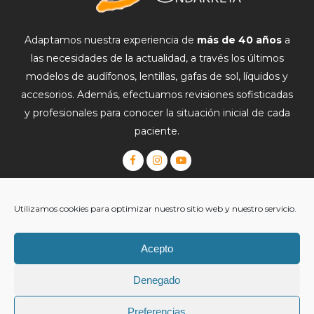
Adaptamos nuestra experiencia de
más de 40 años
a
las necesidades de la actualidad, a través los últimos
modelos de audífonos, lentillas, gafas de sol, líquidos y
accesorios. Además, efectuamos revisiones sofisticadas
y profesionales para conocer la situación inicial de cada
paciente.
Gafas Graduadas
|
Lentillas
|
Gafas de Sol
|
Monturas
|
Utilizamos cookies para optimizar nuestro sitio web y nuestro servicio.
Audífonos
|
Salud
|
Blog
Visita nuestros Centros
Ópticos
Garantía Extendida + Ondarreta
Acepto
Trabajamos con las mejores marcas
Denegado
Preferencias