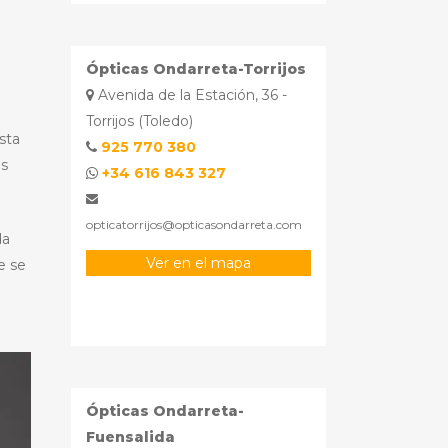
Ópticas Ondarreta-Torrijos
Avenida de la Estación, 36 -
Torrijos (Toledo)
sta
925 770 380
os
+34 616 843 327
opticatorrijos@opticasondarreta.com
da
Ver en el mapa
e se
Ópticas Ondarreta-
Fuensalida