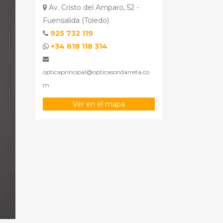
Av. Cristo del Amparo, 52 -
Fuensalida (Toledo)
925 732 119
+34 618 118 314
opticaprincipal@opticasondarreta.co
m
Ver en el mapa