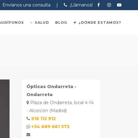
Envíanos una consulta
|
¡Llámanos!
AUDÍFONOS
SALUD
BLOG
¿DÓNDE ESTAMOS?
Ópticas Ondarreta -
Ondarreta
Plaza de Ondarreta, local 4-14
- Alcorcón (Madrid)
916 112 912
+34 689 661 372