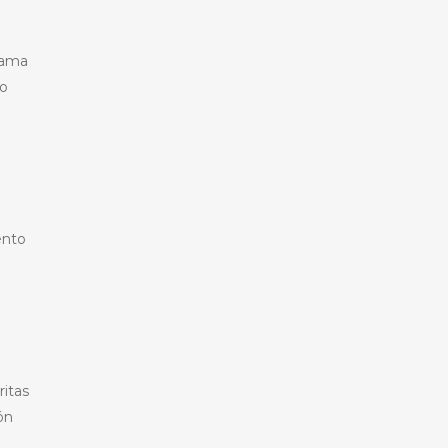
lama
do
ento
ritas
ón