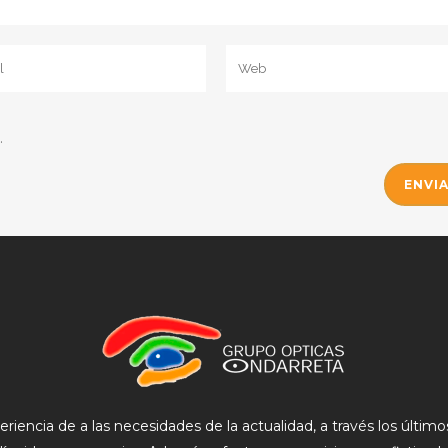
.
eriencia de
a las necesidades de la actualidad, a través los últi