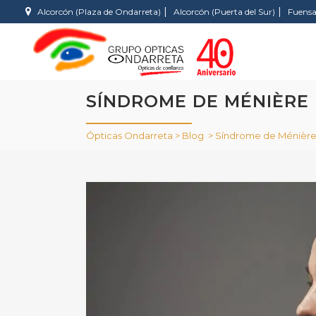
|
|
Alcorcón (Plaza de Ondarreta)
Alcorcón (Puerta del Sur)
Fuensa
SÍNDROME DE MÉNIÈRE
Ópticas Ondarreta
>
Blog
>
Síndrome de Ménièr