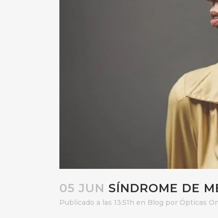
05 JUN
SÍNDROME DE M
Publicado a las 13:51h
en
Blog
por
Ópticas On