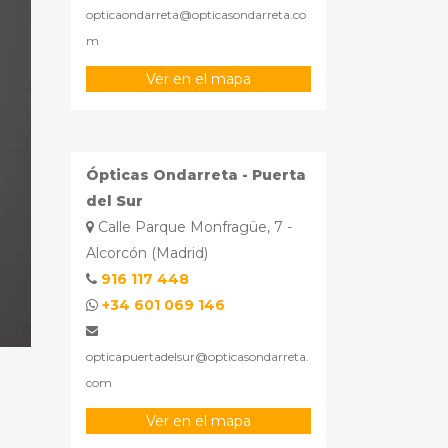
opticaondarreta@opticasondarreta.co
m
Ver en el mapa
Ópticas Ondarreta - Puerta
del Sur
Calle Parque Monfragüe, 7 -
Alcorcón (Madrid)
916 117 448
+34 601 069 146
opticapuertadelsur@opticasondarreta.
com
Ver en el mapa