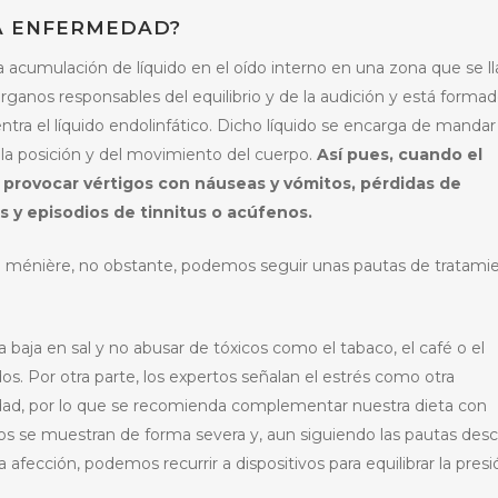
A ENFERMEDAD?
 acumulación de líquido en el oído interno en una zona que se l
órganos responsables del equilibrio y de la audición y está forma
ra el líquido endolinfático. Dicho líquido se encarga de mandar
 la posición y del movimiento del cuerpo.
Así pues, cuando el
provocar vértigos con náuseas y vómitos, pérdidas de
s y episodios de tinnitus o acúfenos.
de ménière, no obstante, podemos seguir unas pautas de tratami
 baja en sal y no abusar de tóxicos como el tabaco, el café o el
dos. Por otra parte, los expertos señalan el estrés como otra
dad, por lo que se recomienda complementar nuestra dieta con
odios se muestran de forma severa y, aun siguiendo las pautas desc
fección, podemos recurrir a dispositivos para equilibrar la presi