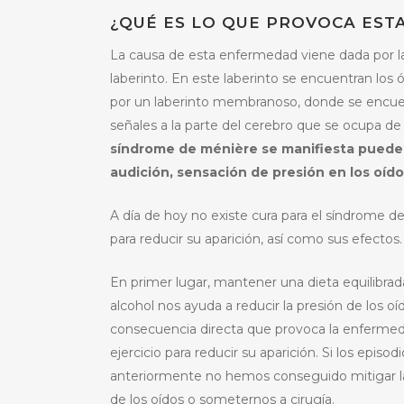
¿QUÉ ES LO QUE PROVOCA EST
La causa de esta enfermedad viene dada por la
laberinto. En este laberinto se encuentran los 
por un laberinto membranoso, donde se encuent
señales a la parte del cerebro que se ocupa de
síndrome de ménière se manifiesta puede 
audición, sensación de presión en los oído
A día de hoy no existe cura para el síndrome 
para reducir su aparición, así como sus efectos.
En primer lugar, mantener una dieta equilibrada
alcohol nos ayuda a reducir la presión de los oí
consecuencia directa que provoca la enferme
ejercicio para reducir su aparición. Si los epis
anteriormente no hemos conseguido mitigar la a
de los oídos o someternos a cirugía.