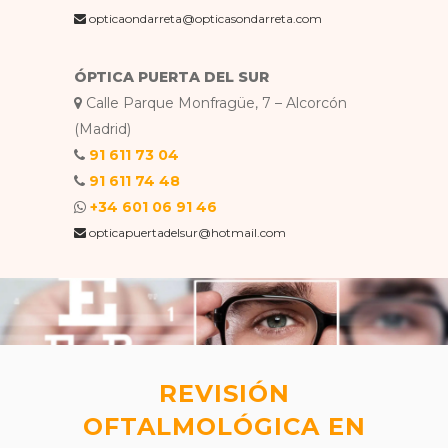
opticaondarreta@opticasondarreta.com
ÓPTICA PUERTA DEL SUR
Calle Parque Monfragüe, 7 – Alcorcón
(Madrid)
91 611 73 04
91 611 74 48
+34 601 06 91 46
opticapuertadelsur@hotmail.com
REVISIÓN
OFTALMOLÓGICA EN