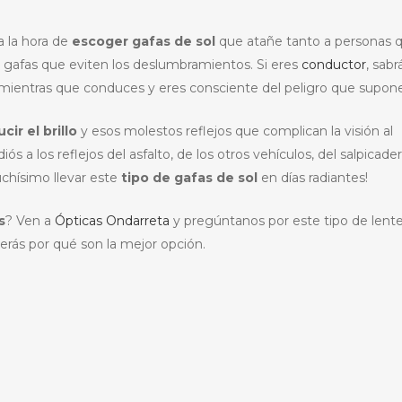
a la hora de
escoger gafas de sol
que atañe tanto a personas 
r gafas que eviten los deslumbramientos. Si eres
conductor
, sabr
ientras que conduces y eres consciente del peligro que supone
cir el brillo
y esos molestos reflejos que complican la visión al
diós a los reflejos del asfalto, de los otros vehículos, del salpicade
uchísimo llevar este
tipo de gafas de sol
en días radiantes!
s
? Ven a
Ópticas Ondarreta
y pregúntanos por este tipo de lente
erás por qué son la mejor opción.