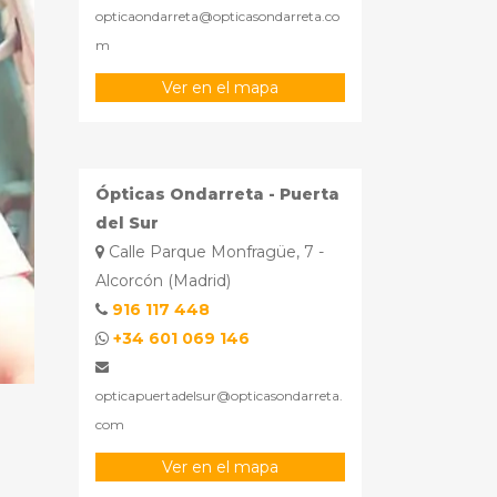
opticaondarreta@opticasondarreta.co
m
Ver en el mapa
Ópticas Ondarreta - Puerta
del Sur
Calle Parque Monfragüe, 7 -
Alcorcón (Madrid)
916 117 448
+34 601 069 146
opticapuertadelsur@opticasondarreta.
com
Ver en el mapa