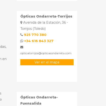
Ópticas Ondarreta-Torrijos
Avenida de la Estación, 36 -
Torrijos (Toledo)
925 770 380
+34 616 843 327
das,
opticatorrijos@opticasondarreta.com
ón en
Ver en el mapa
s
Ópticas Ondarreta-
to
Fuensalida