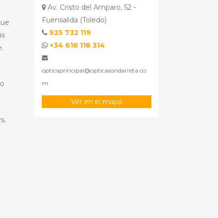
Av. Cristo del Amparo, 52 -
Fuensalida (Toledo)
que
925 732 119
ás
+34 618 118 314
.
opticaprincipal@opticasondarreta.co
m
ro
Ver en el mapa
s.