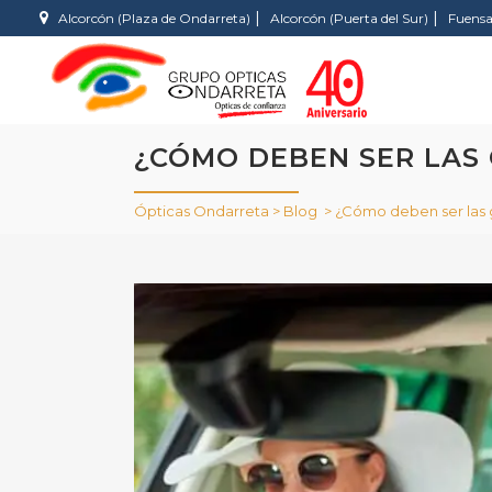
|
|
Alcorcón (Plaza de Ondarreta)
Alcorcón (Puerta del Sur)
Fuensa
¿CÓMO DEBEN SER LAS
Ópticas Ondarreta
>
Blog
>
¿Cómo deben ser las 