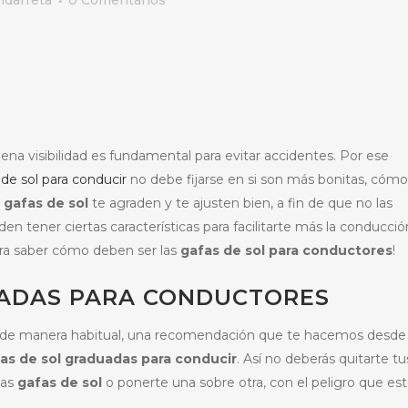
ndarreta
0 Comentarios
na visibilidad es fundamental para evitar accidentes. Por ese
 de sol para conducir
no debe fijarse en si son más bonitas, cómo
s
gafas de sol
te agraden y te ajusten bien, a fin de que no las
en tener ciertas características para facilitarte más la conducci
para saber cómo deben ser las
gafas de sol para conductores
!
ZADAS PARA CONDUCTORES
as de manera habitual, una recomendación que te hacemos desde
as de sol graduadas para conducir
. Así no deberás quitarte tu
las
gafas de sol
o ponerte una sobre otra, con el peligro que es