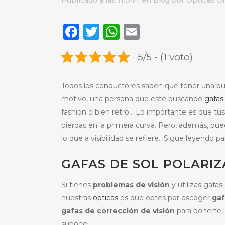
Publicado a las 11:04h
en
Blog
por
Ópticas O
Facebook
Twitter
WhatsApp
Email
5/5 - (1 voto)
Todos los conductores saben que tener una bue
motivo, una persona que esté buscando
gafas
fashion o bien retro… Lo importante es que tu
pierdas en la primera curva. Pero, además, pued
lo que a visibilidad se refiere. ¡Sigue leyendo 
GAFAS DE SOL POLARI
Si tienes
problemas de visión
y utilizas gaf
nuestras
ópticas
es que optes por escoger
gaf
gafas de corrección de visión
para ponerte 
supone.