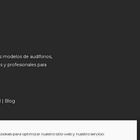
mos modelos de audífonos,
as y profesionales para
d
|
Blog
cookies para optimizar nuestro sitio web y nuestro servicio.