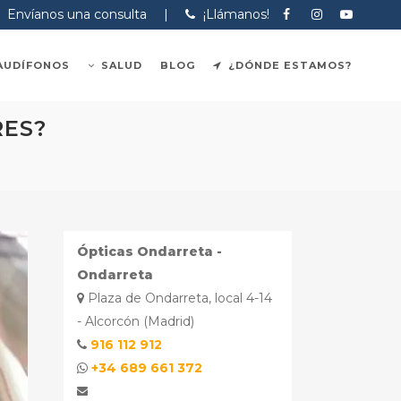
Envíanos una consulta
|
¡Llámanos!
AUDÍFONOS
SALUD
BLOG
¿DÓNDE ESTAMOS?
RES?
Ópticas Ondarreta -
Ondarreta
Plaza de Ondarreta, local 4-14
- Alcorcón (Madrid)
916 112 912
+34 689 661 372