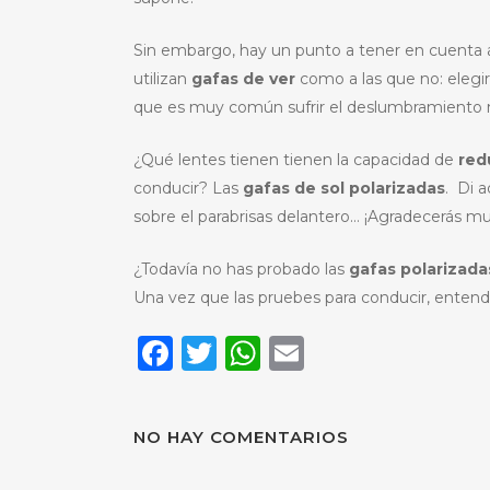
Sin embargo, hay un punto a tener en cuenta 
utilizan
gafas de ver
como a las que no: elegi
que es muy común sufrir el deslumbramiento m
¿Qué lentes tienen tienen la capacidad de
redu
conducir? Las
gafas de sol polarizadas
. Di a
sobre el parabrisas delantero… ¡Agradecerás m
¿Todavía no has probado las
gafas polarizada
Una vez que las pruebes para conducir, entend
Facebook
Twitter
WhatsApp
Email
NO HAY COMENTARIOS