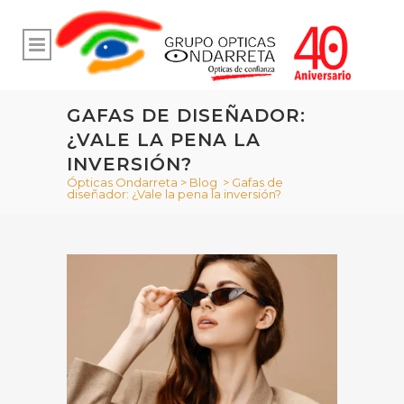
GAFAS DE DISEÑADOR:
¿VALE LA PENA LA
INVERSIÓN?
Ópticas Ondarreta
>
Blog
>
Gafas de
diseñador: ¿Vale la pena la inversión?