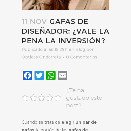
11 NOV
GAFAS DE
DISEÑADOR: ¿VALE LA
PENA LA INVERSIÓN?
Publicado a las 15:29h
en
Blog
por
Ópticas Ondarreta
0 Comentarios
Facebook
Twitter
WhatsApp
Email
¿Te ha
gustado este
post?
Cuando se trata de
elegir un par de
gafas
, la opción de las
gafas de