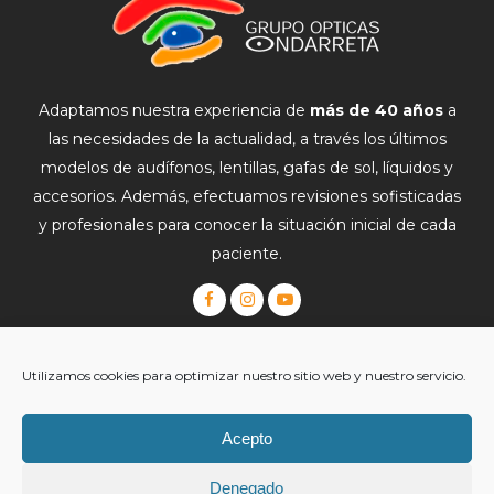
Adaptamos nuestra experiencia de
más de 40 años
a
las necesidades de la actualidad, a través los últimos
modelos de audífonos, lentillas, gafas de sol, líquidos y
accesorios. Además, efectuamos revisiones sofisticadas
y profesionales para conocer la situación inicial de cada
paciente.
Gafas Graduadas
|
Lentillas
|
Gafas de Sol
|
Monturas
|
Utilizamos cookies para optimizar nuestro sitio web y nuestro servicio.
Audífonos
|
Salud
|
Blog
Garantía Extendida + Ondarreta
Visita nuestros Centros
Ópticos
Acepto
Trabajamos con las mejores marcas
Denegado